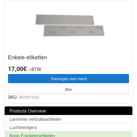
Enkele etiketten
17,00€
+BTW
Toevoegen aan mand
Zien
SKU:
A0081529
Products Overview
Lamineer verbuiksartikelen
Luchtreinigers
Koop Frankeerartikelen