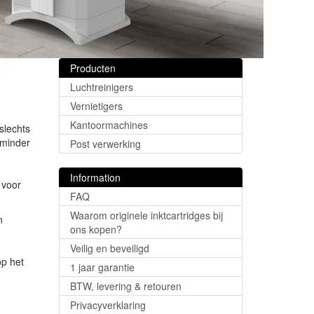
Producten
Luchtreinigers
Vernietigers
Kantoormachines
slechts
 minder
Post verwerking
Information
 voor
FAQ
Waarom originele inktcartridges bij
n
ons kopen?
n
Veilig en beveiligd
op het
1 jaar garantie
BTW, levering & retouren
Privacyverklaring