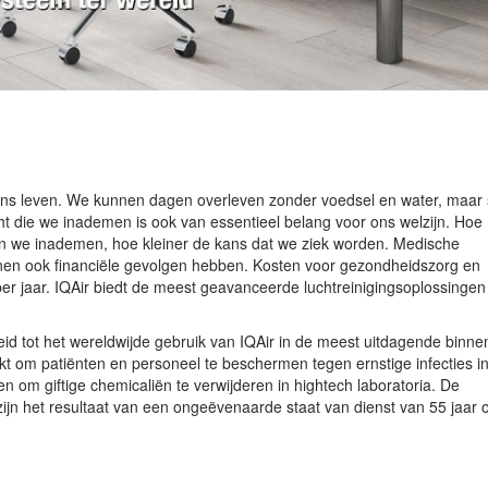
ons leven. We kunnen dagen overleven zonder voedsel en water, maar 
cht die we inademen is ook van essentieel belang voor ons welzijn. Hoe
n we inademen, hoe kleiner de kans dat we ziek worden. Medische
nnen ook financiële gevolgen hebben. Kosten voor gezondheidszorg en
 per jaar. IQAir biedt de meest geavanceerde luchtreinigingsoplossingen
id tot het wereldwijde gebruik van IQAir in de meest uitdagende binne
 om patiënten en personeel te beschermen tegen ernstige infecties i
 om giftige chemicaliën te verwijderen in hightech laboratoria. De
ijn het resultaat van een ongeëvenaarde staat van dienst van 55 jaar 