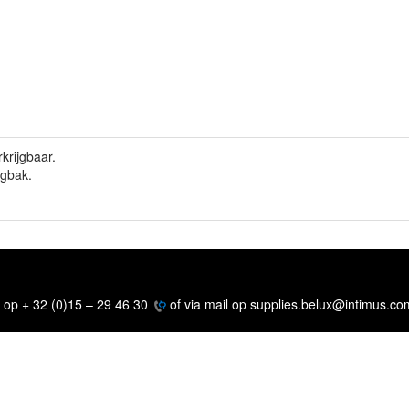
rkrijgbaar.
ngbak.
n op + 32 (0)15 – 29 46 30
of via mail op supplies.belux@intimus.co