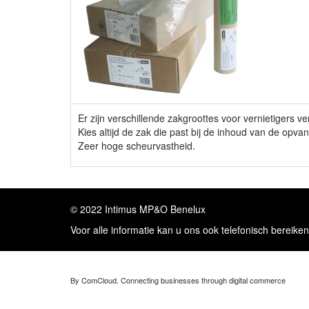
Er zijn verschillende zakgroottes voor vernietigers ve
Kies altijd de zak die past bij de inhoud van de opva
Zeer hoge scheurvastheid.
© 2022 Intimus MP&O Benelux
Voor alle informatie kan u ons ook telefonisch bereike
By ComCloud. Connecting businesses through digital commerce