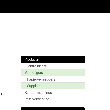
Producten
Luchtreinigers
Vernietigers
Papiervernietigers
Supplies
Kantoormachines
434,
Post verwerking